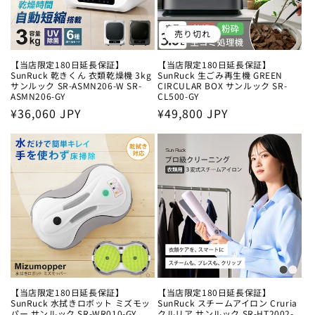
売り切れ
【当店限定180日延長保証】
【当店限定180日延長保証】
SunRuck 乾きくん 衣類乾燥機 3kg
SunRuck 生ごみ再生機 GREEN
サンルック SR-ASMN206-W SR-
CIRCULAR BOX サンルック SR-
ASMN206-GY
CL500-GY
通
¥36,060 JPY
通
¥49,800 JPY
常
常
価
価
格
格
【当店限定180日延長保証】
【当店限定180日延長保証】
SunRuck 水拭きロボット ミズモッ
SunRuck スチームアイロン Cruria
パー サンルック SR-WR010-GY
クルリア サンルック SR-HT2002-