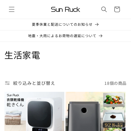
コンテ
カ
ンツに
ー
進む
ト
夏季休業と配送についてのお知らせ
地震・大雨によるお荷物の遅延について
コ
生活家電
レ
ク
絞り込みと並び替え
18個の商品
シ
ョ
ン
: