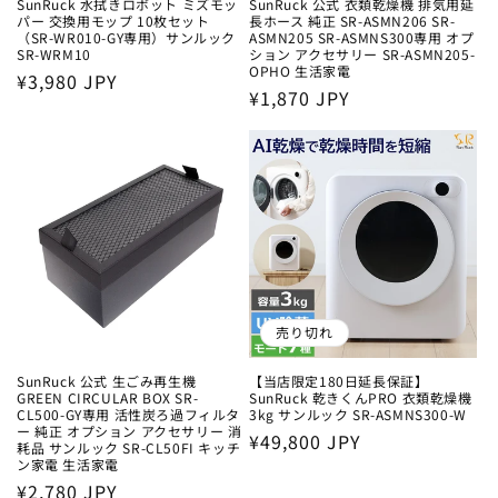
SunRuck 水拭きロボット ミズモッ
SunRuck 公式 衣類乾燥機 排気用延
パー 交換用モップ 10枚セット
長ホース 純正 SR-ASMN206 SR-
（SR-WR010-GY専用）サンルック
ASMN205 SR-ASMNS300専用 オプ
SR-WRM10
ション アクセサリー SR-ASMN205-
OPHO 生活家電
通
¥3,980 JPY
通
¥1,870 JPY
常
常
価
価
格
格
売り切れ
SunRuck 公式 生ごみ再生機
【当店限定180日延長保証】
GREEN CIRCULAR BOX SR-
SunRuck 乾きくんPRO 衣類乾燥機
CL500-GY専用 活性炭ろ過フィルタ
3kg サンルック SR-ASMNS300-W
ー 純正 オプション アクセサリー 消
通
¥49,800 JPY
耗品 サンルック SR-CL50FI キッチ
ン家電 生活家電
常
通
¥2,780 JPY
価