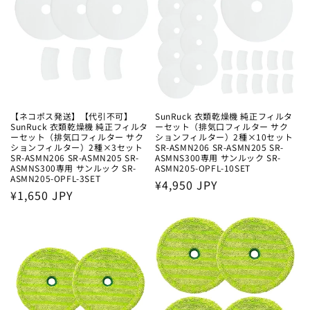
【ネコポス発送】【代引不可】
SunRuck 衣類乾燥機 純正フィルタ
SunRuck 衣類乾燥機 純正フィルタ
ーセット（排気口フィルター サク
ーセット（排気口フィルター サク
ションフィルター）2種×10セット
ションフィルター）2種×3セット
SR-ASMN206 SR-ASMN205 SR-
SR-ASMN206 SR-ASMN205 SR-
ASMNS300専用 サンルック SR-
ASMNS300専用 サンルック SR-
ASMN205-OPFL-10SET
ASMN205-OPFL-3SET
通
¥4,950 JPY
通
¥1,650 JPY
常
常
価
価
格
格