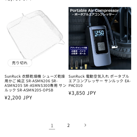
常
格
価
格
売り切れ
SunRuck 衣類乾燥機 シューズ乾燥
SunRuck 電動空気入れ ポータブル
用かご 純正 SR-ASMN206 SR-
エアコンプレッサー サンルック EA-
ASMN205 SR-ASMNS300専用 サン
PAC010
ルック SR-ASMN205-OPSB
通
¥3,850 JPY
通
¥2,200 JPY
常
常
価
価
格
格
1
2