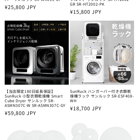
GR SR-HT2002-PK
通
¥25,800 JPY
通
¥15,800 JPY
常
常
価
価
格
格
【当店限定180日延長保証】
SunRuck ハンガーバー付き衣類乾
SunRuck 小型衣類乾燥機 Smart
燥機ラック サンルック SR-ESF408-
Cube Dryer サンルック SR-
WH
ASMN307C-W SR-ASMN307C-GY
通
¥18,700 JPY
通
¥59,800 JPY
常
常
価
価
格
格