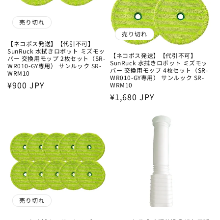
売り切れ
売り切れ
【ネコポス発送】【代引不可】
SunRuck 水拭きロボット ミズモッ
【ネコポス発送】【代引不可】
パー 交換用モップ 2枚セット（SR-
SunRuck 水拭きロボット ミズモッ
WR010-GY専用） サンルック SR-
パー 交換用モップ 4枚セット（SR-
WRM10
WR010-GY専用） サンルック SR-
通
¥900 JPY
WRM10
通
¥1,680 JPY
常
常
価
価
格
格
売り切れ